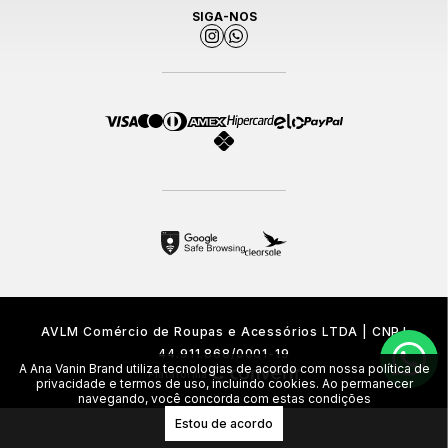
SIGA-NOS
AVLM Comércio de Roupas e Acessórios LTDA | CNPJ
44.911.868/0001-19
A Ana Vanin Brand utiliza tecnologias de acordo com nossa política de
Plataforma
privacidade e termos de uso, incluindo cookies. Ao permanecer
navegando, você concorda com estas condições
Estou de acordo