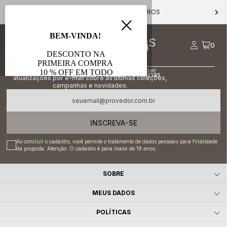
PARCELE EM ATÉ 10X S/ JUROS
FIQUE POR DENTRO DAS
0
NOVIDADES
Ao se inscrever você concorda em receber
atualizações por e-mail sobre as últimas coleções,
campanhas e novidades.
INSCREVA-SE
Ao concluir o cadastro, você permite o tratamento de dados pessoais para finalidade
da proposta. Atenção: O cadastro é para maior de 18 anos.
SOBRE
MEUS DADOS
POLÍTICAS