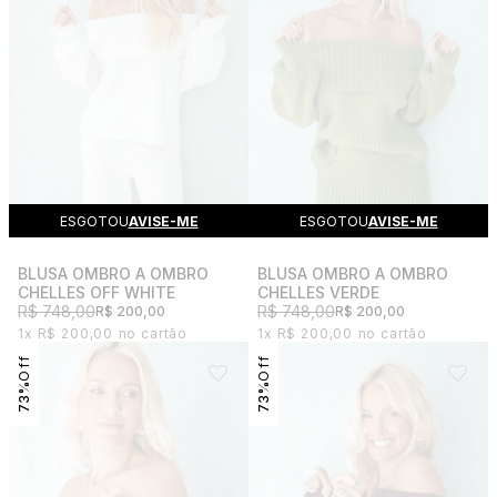
ESGOTOU
AVISE-ME
ESGOTOU
AVISE-ME
BLUSA OMBRO A OMBRO
BLUSA OMBRO A OMBRO
CHELLES OFF WHITE
CHELLES VERDE
R$ 748,00
R$ 748,00
R$ 200,00
R$ 200,00
1x
R$ 200,00
1x
R$ 200,00
73%
73%