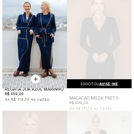
ESGOTOU
AVISE-ME
REGATA JOÁ AZUL MARINHO
R$ 459,00
MACACAO MILEK PRETO
4x
R$ 114,75
R$ 889,00
8x
R$ 111,13