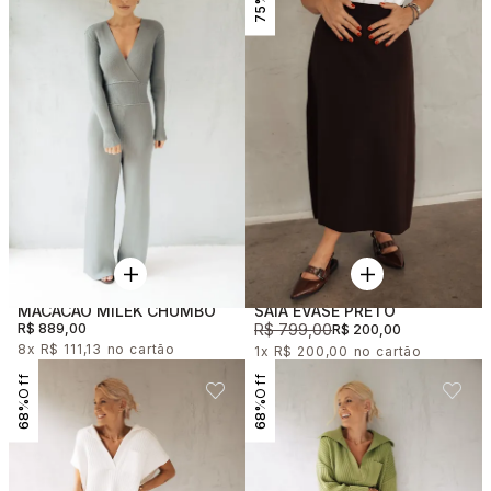
75%
MACACAO MILEK CHUMBO
SAIA EVASÊ PRETO
R$ 889,00
R$ 799,00
R$ 200,00
8x
R$ 111,13
1x
R$ 200,00
68%
68%