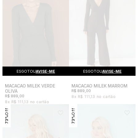
ESGOTOU
AVISE-ME
ESGOTOU
AVISE-ME
MACACAO MILEK VERDE
MACACAO MILEK MARROM
OLIVA
R$ 889,00
R$ 889,00
8x
R$ 111,13
8x
R$ 111,13
73%
73%