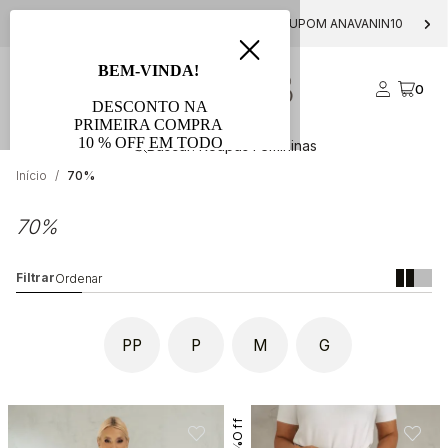
PARCELE EM ATÉ 10X S/ JUROS
0
Início
70%
70%
PP
P
M
G