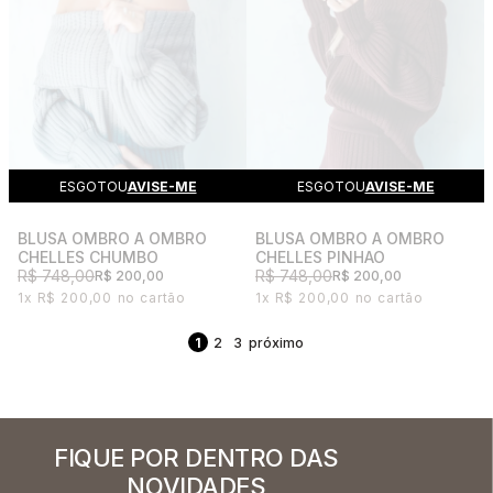
ESGOTOU
AVISE-ME
ESGOTOU
AVISE-ME
BLUSA OMBRO A OMBRO
BLUSA OMBRO A OMBRO
CHELLES CHUMBO
CHELLES PINHAO
R$ 748,00
R$ 748,00
R$ 200,00
R$ 200,00
1x
R$ 200,00
1x
R$ 200,00
1
2
3
FIQUE POR DENTRO DAS
NOVIDADES