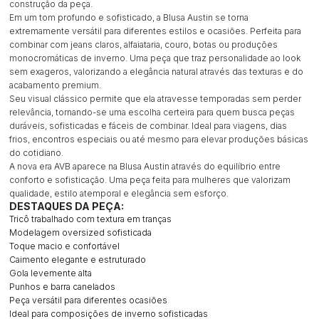
construção da peça.
Em um tom profundo e sofisticado, a Blusa Austin se torna
extremamente versátil para diferentes estilos e ocasiões. Perfeita para
combinar com jeans claros, alfaiataria, couro, botas ou produções
monocromáticas de inverno. Uma peça que traz personalidade ao look
sem exageros, valorizando a elegância natural através das texturas e do
acabamento premium.
Seu visual clássico permite que ela atravesse temporadas sem perder
relevância, tornando-se uma escolha certeira para quem busca peças
duráveis, sofisticadas e fáceis de combinar. Ideal para viagens, dias
frios, encontros especiais ou até mesmo para elevar produções básicas
do cotidiano.
A nova era AVB aparece na Blusa Austin através do equilíbrio entre
conforto e sofisticação. Uma peça feita para mulheres que valorizam
qualidade, estilo atemporal e elegância sem esforço.
DESTAQUES DA PEÇA:
Tricô trabalhado com textura em tranças
Modelagem oversized sofisticada
Toque macio e confortável
Caimento elegante e estruturado
Gola levemente alta
Punhos e barra canelados
Peça versátil para diferentes ocasiões
Ideal para composições de inverno sofisticadas