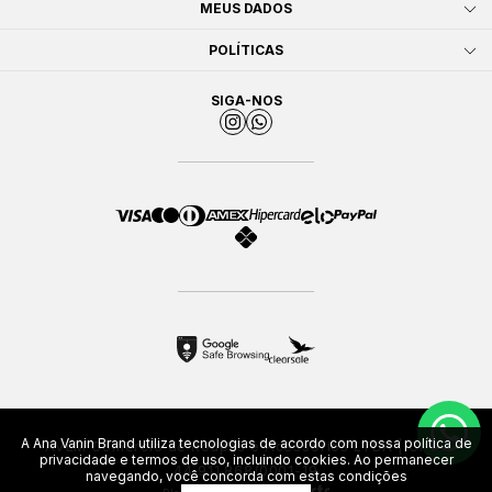
MEUS DADOS
POLÍTICAS
SIGA-NOS
A Ana Vanin Brand utiliza tecnologias de acordo com nossa política de
AVLM Comércio de Roupas e Acessórios LTDA | CNPJ
privacidade e termos de uso, incluindo cookies. Ao permanecer
44.911.868/0001-19
navegando, você concorda com estas condições