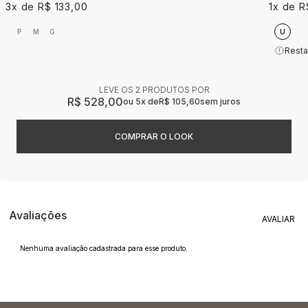
3x
R$ 133,00
1x
R
P
M
G
U
Resta
LEVE OS 2 PRODUTOS
R$ 528,00
5x
R$ 105,60
sem juros
Avaliações
Nenhuma avaliação cadastrada para esse produto.