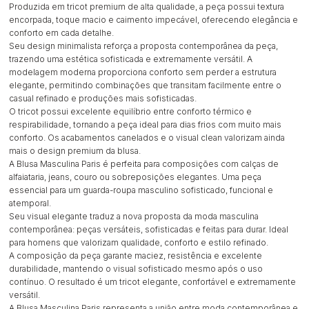
Produzida em tricot premium de alta qualidade, a peça possui textura
encorpada, toque macio e caimento impecável, oferecendo elegância e
conforto em cada detalhe.
Seu design minimalista reforça a proposta contemporânea da peça,
trazendo uma estética sofisticada e extremamente versátil. A
modelagem moderna proporciona conforto sem perder a estrutura
elegante, permitindo combinações que transitam facilmente entre o
casual refinado e produções mais sofisticadas.
O tricot possui excelente equilíbrio entre conforto térmico e
respirabilidade, tornando a peça ideal para dias frios com muito mais
conforto. Os acabamentos canelados e o visual clean valorizam ainda
mais o design premium da blusa.
A Blusa Masculina Paris é perfeita para composições com calças de
alfaiataria, jeans, couro ou sobreposições elegantes. Uma peça
essencial para um guarda-roupa masculino sofisticado, funcional e
atemporal.
Seu visual elegante traduz a nova proposta da moda masculina
contemporânea: peças versáteis, sofisticadas e feitas para durar. Ideal
para homens que valorizam qualidade, conforto e estilo refinado.
A composição da peça garante maciez, resistência e excelente
durabilidade, mantendo o visual sofisticado mesmo após o uso
contínuo. O resultado é um tricot elegante, confortável e extremamente
versátil.
A Blusa Masculina Paris representa a união entre moda contemporânea e