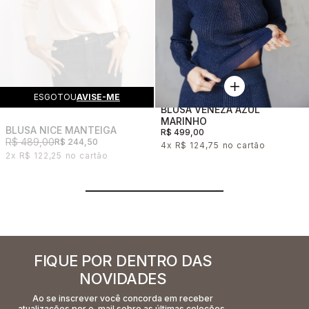
ESGOTOU
AVISE-ME
BLUSA VENEZA AZUL
MARINHO
BLUSA NICE MANTEIGA
R$ 499,00
R$ 489,00
R$ 244,50
4x
R$ 124,75
2x
R$ 122,25
FIQUE POR DENTRO DAS
NOVIDADES
Ao se inscrever você concorda em receber
atualizações por e-mail sobre as últimas coleções,