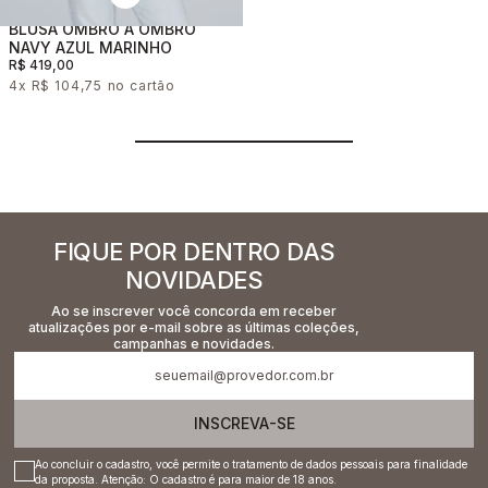
BLUSA OMBRO A OMBRO
NAVY AZUL MARINHO
R$ 419,00
4x
R$ 104,75
FIQUE POR DENTRO DAS
NOVIDADES
Ao se inscrever você concorda em receber
atualizações por e-mail sobre as últimas coleções,
campanhas e novidades.
INSCREVA-SE
Ao concluir o cadastro, você permite o tratamento de dados pessoais para finalidade
da proposta. Atenção: O cadastro é para maior de 18 anos.