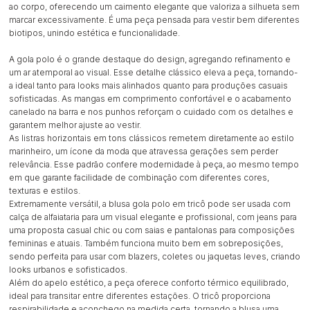
ao corpo, oferecendo um caimento elegante que valoriza a silhueta sem
marcar excessivamente. É uma peça pensada para vestir bem diferentes
biotipos, unindo estética e funcionalidade.
A gola polo é o grande destaque do design, agregando refinamento e
um ar atemporal ao visual. Esse detalhe clássico eleva a peça, tornando-
a ideal tanto para looks mais alinhados quanto para produções casuais
sofisticadas. As mangas em comprimento confortável e o acabamento
canelado na barra e nos punhos reforçam o cuidado com os detalhes e
garantem melhor ajuste ao vestir.
As listras horizontais em tons clássicos remetem diretamente ao estilo
marinheiro, um ícone da moda que atravessa gerações sem perder
relevância. Esse padrão confere modernidade à peça, ao mesmo tempo
em que garante facilidade de combinação com diferentes cores,
texturas e estilos.
Extremamente versátil, a blusa gola polo em tricô pode ser usada com
calça de alfaiataria para um visual elegante e profissional, com jeans para
uma proposta casual chic ou com saias e pantalonas para composições
femininas e atuais. Também funciona muito bem em sobreposições,
sendo perfeita para usar com blazers, coletes ou jaquetas leves, criando
looks urbanos e sofisticados.
Além do apelo estético, a peça oferece conforto térmico equilibrado,
ideal para transitar entre diferentes estações. O tricô proporciona
respirabilidade e aconchego na medida certa, tornando a blusa uma