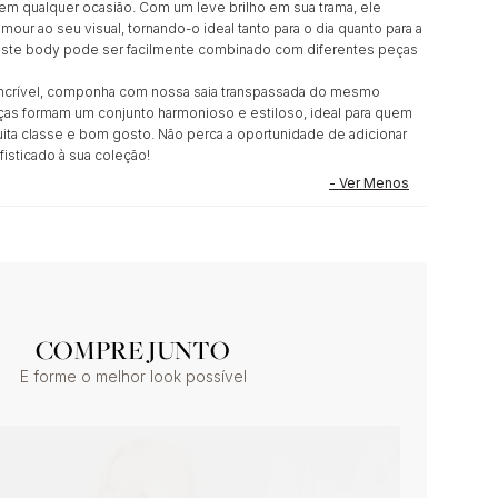
 em qualquer ocasião. Com um leve brilho em sua trama, ele
our ao seu visual, tornando-o ideal tanto para o dia quanto para a
l, este body pode ser facilmente combinado com diferentes peças
 incrível, componha com nossa saia transpassada do mesmo
eças formam um conjunto harmonioso e estiloso, ideal para quem
ita classe e bom gosto. Não perca a oportunidade de adicionar
fisticado à sua coleção!
COMPRE JUNTO
E forme o melhor look possível