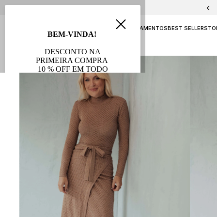
PELICA E CHAMOA
NAVY
ATEMPORAL
LANÇAMENTOS
BEST SELLERS
TO
AVB FESTAS
SALE