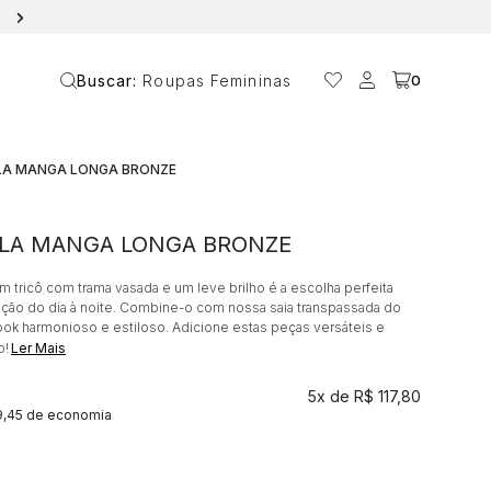
10% OFF NA PRIMEIRA COMPRA COM O CUPOM ANAVANIN
Buscar:
Roupas Femininas
0
LA MANGA LONGA BRONZE
BODY MARBELLA MANGA LONGA BRONZE
 tricô com trama vasada e um leve brilho é a escolha perfeita
cação do dia à noite. Combine-o com nossa saia transpassada do
ok harmonioso e estiloso. Adicione estas peças versáteis e
o!
Ler Mais
5x
R$ 117,80
9,45 de economia