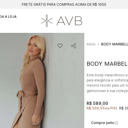
FRETE GRÁTIS PARA COMPRAS ACIMA DE R$ 1000
DA A LOJA
Início
BODY MARBEL
Este body maravilhoso em
para elegância e sofisti
mesmo tecido para um lo
glamorosas à sua coleçã
R$ 589,00
R$ 559,55
via PIX
R$ 2
|
Compre junto