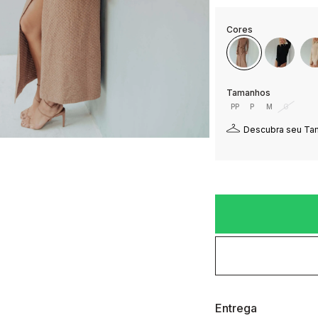
PP
P
M
G
Descubra seu T