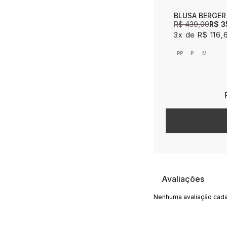
BLUSA BERGER
R$ 439,00
R$ 3
3x
R$ 116,
PP
P
M
Avaliações
Nenhuma avaliação cada