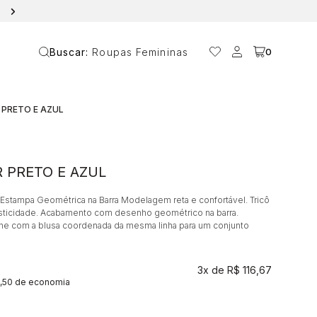
10% OFF NA PRIMEIRA COMPRA COM O CUPOM ANAVANIN
Buscar:
Roupas Femininas
0
 PRETO E AZUL
 PRETO E AZUL
 Estampa Geométrica na Barra Modelagem reta e confortável. Tricô
sticidade. Acabamento com desenho geométrico na barra.
e com a blusa coordenada da mesma linha para um conjunto
3x
R$ 116,67
7,50 de economia