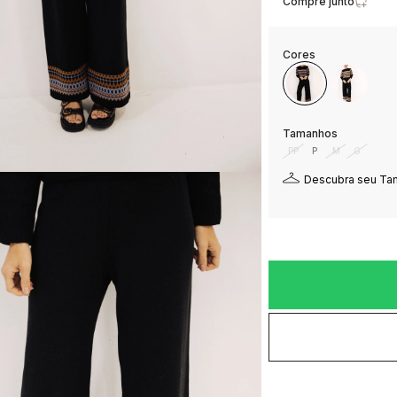
Compre junto
PP
P
M
G
Descubra seu T