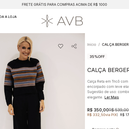
FRETE GRÁTIS PARA COMPRAS ACIMA DE R$ 1000
DA A LOJA
Início
CALÇA BERGER
35%
OFF
CALÇA BERGER
Calça Reta em Tricô com
encorpado com leve ela
Sugestão de uso: combin
elegante.
Ler Mais
R$ 350,00
R$ 539,00
R$ 332,50
via PIX
R$ 1
|