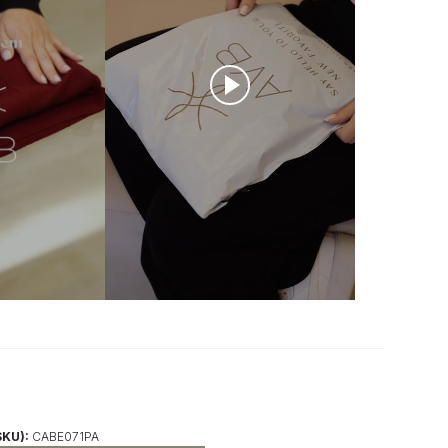
SKU):
CABE071PA