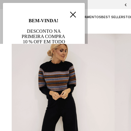
PELICA E CHAMOA
NAVY
ATEMPORAL
LANÇAMENTOS
BEST SELLERS
TO
AVB FESTAS
SALE