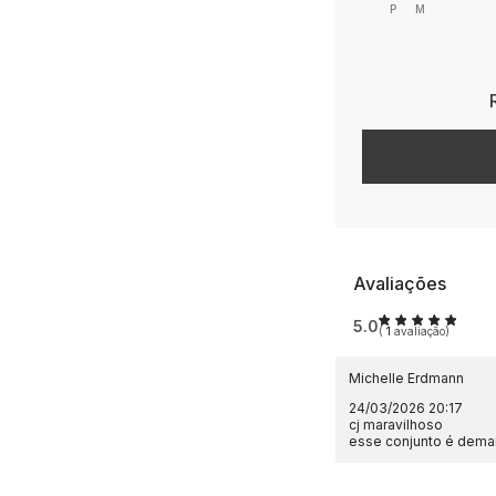
P
M
Avaliações
5.0
(
1
avaliação)
Michelle Erdmann
24/03/2026 20:17
cj maravilhoso
esse conjunto é demai