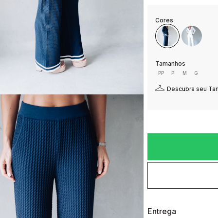
PP
P
M
G
Descubra seu T