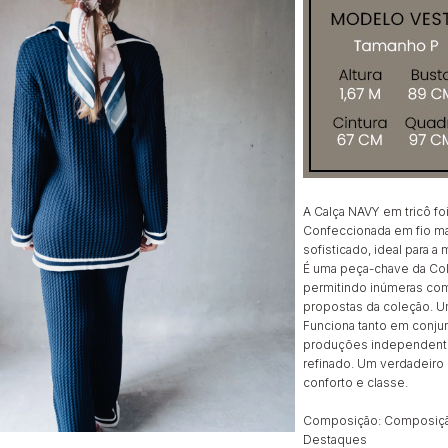
A Calça NAVY em tricô foi
Confeccionada em fio mac
sofisticado, ideal para a
É uma peça-chave da Col
permitindo inúmeras com
propostas da coleção. Um
Funciona tanto em conju
produções independentes,
refinado. Um verdadeiro 
conforto e classe.
Composição:
Composiçã
Destaques