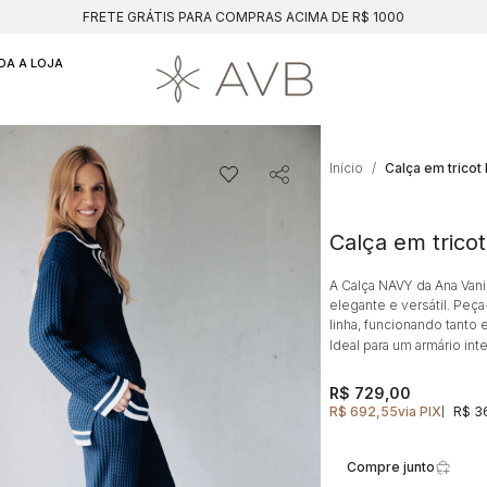
FRETE GRÁTIS PARA COMPRAS ACIMA DE R$ 1000
DA A LOJA
Início
Calça em tricot
A Calça NAVY da Ana Vani
elegante e versátil. Pe
linha, funcionando tan
Ideal para um armário int
R$ 729,00
R$ 692,55
via PIX
R$ 3
|
Compre junto