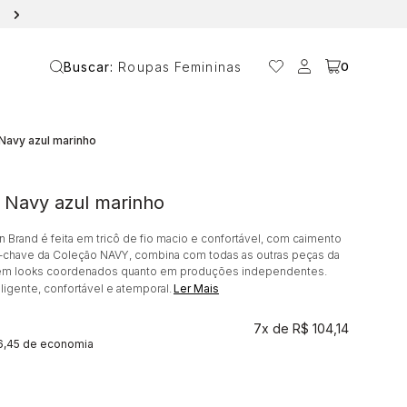
10% OFF NA PRIMEIRA COMPRA COM O CUPOM ANAVANIN
Buscar:
Roupas Femininas
0
 Navy azul marinho
Calça em tricot Navy azul marinho
n Brand é feita em tricô de fio macio e confortável, com caimento
ça-chave da Coleção NAVY, combina com todas as outras peças da
to em looks coordenados quanto em produções independentes.
eligente, confortável e atemporal.
Ler Mais
7x
R$ 104,14
6,45 de economia