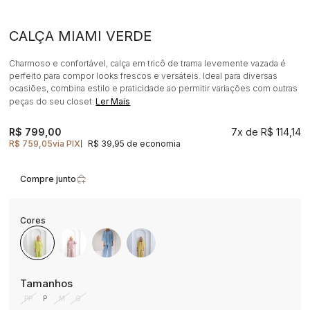
CALÇA MIAMI VERDE
Charmoso e confortável, calça em tricô de trama levemente vazada é
perfeito para compor looks frescos e versáteis. Ideal para diversas
ocasiões, combina estilo e praticidade ao permitir variações com outras
peças do seu closet.
Ler Mais
R$ 799,00
7x
R$ 114,14
R$ 759,05
via PIX
R$ 39,95 de economia
|
Compre junto
PP
P
M
G