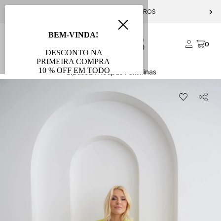
PARCELE EM ATÉ 10X S/ JUROS
0