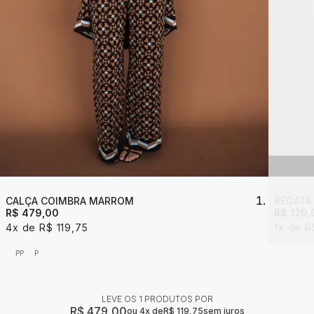
CALÇA COIMBRA MARROM
REGATA
R$ 479,00
R$ 129,
4x
R$ 119,75
1x
R
PP
P
LEVE OS 1 PRODUTOS
R$ 479,00
4x
R$ 119,75
sem juros