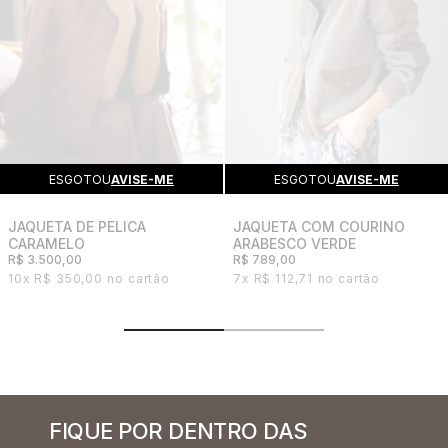
ESGOTOU
AVISE-ME
ESGOTOU
AVISE-ME
JAQUETA DE PELICA
JAQUETA COM COURINO
CARAMELO
ARABESCO VERDE
R$ 3.500,00
R$ 789,00
10x
R$ 350,00
7x
R$ 112,71
FIQUE POR DENTRO DAS