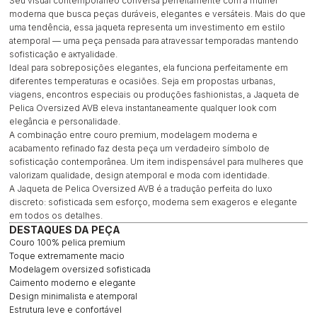
Seu visual contemporâneo conversa perfeitamente com a mulher
moderna que busca peças duráveis, elegantes e versáteis. Mais do que
uma tendência, essa jaqueta representa um investimento em estilo
atemporal — uma peça pensada para atravessar temporadas mantendo
sofisticação e актуalidade.
Ideal para sobreposições elegantes, ela funciona perfeitamente em
diferentes temperaturas e ocasiões. Seja em propostas urbanas,
viagens, encontros especiais ou produções fashionistas, a Jaqueta de
Pelica Oversized AVB eleva instantaneamente qualquer look com
elegância e personalidade.
A combinação entre couro premium, modelagem moderna e
acabamento refinado faz desta peça um verdadeiro símbolo de
sofisticação contemporânea. Um item indispensável para mulheres que
valorizam qualidade, design atemporal e moda com identidade.
A Jaqueta de Pelica Oversized AVB é a tradução perfeita do luxo
discreto: sofisticada sem esforço, moderna sem exageros e elegante
em todos os detalhes.
DESTAQUES DA PEÇA
Couro 100% pelica premium
Toque extremamente macio
Modelagem oversized sofisticada
Caimento moderno e elegante
Design minimalista e atemporal
Estrutura leve e confortável