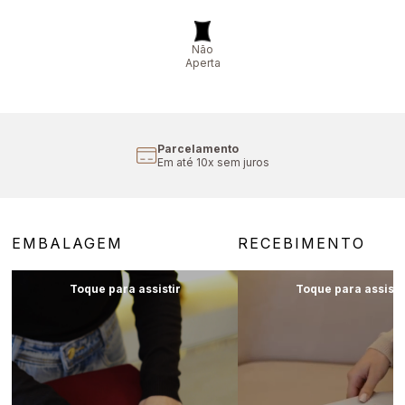
Não
Aperta
Cupom Primeira Compra
Fret
Aproveite 10% off
Em c
EMBALAGEM
RECEBIMENTO