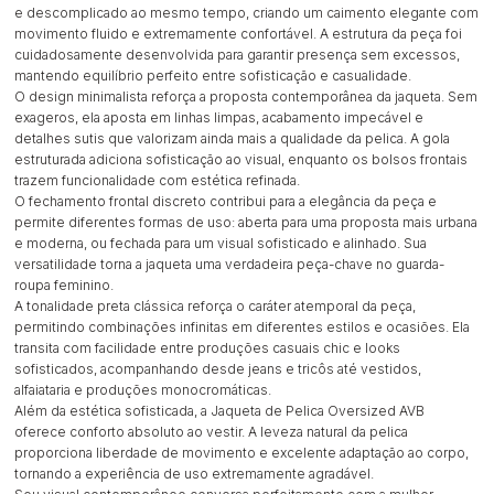
e descomplicado ao mesmo tempo, criando um caimento elegante com
movimento fluido e extremamente confortável. A estrutura da peça foi
cuidadosamente desenvolvida para garantir presença sem excessos,
mantendo equilíbrio perfeito entre sofisticação e casualidade.
O design minimalista reforça a proposta contemporânea da jaqueta. Sem
exageros, ela aposta em linhas limpas, acabamento impecável e
detalhes sutis que valorizam ainda mais a qualidade da pelica. A gola
estruturada adiciona sofisticação ao visual, enquanto os bolsos frontais
trazem funcionalidade com estética refinada.
O fechamento frontal discreto contribui para a elegância da peça e
permite diferentes formas de uso: aberta para uma proposta mais urbana
e moderna, ou fechada para um visual sofisticado e alinhado. Sua
versatilidade torna a jaqueta uma verdadeira peça-chave no guarda-
roupa feminino.
A tonalidade preta clássica reforça o caráter atemporal da peça,
permitindo combinações infinitas em diferentes estilos e ocasiões. Ela
transita com facilidade entre produções casuais chic e looks
sofisticados, acompanhando desde jeans e tricôs até vestidos,
alfaiataria e produções monocromáticas.
Além da estética sofisticada, a Jaqueta de Pelica Oversized AVB
oferece conforto absoluto ao vestir. A leveza natural da pelica
proporciona liberdade de movimento e excelente adaptação ao corpo,
tornando a experiência de uso extremamente agradável.