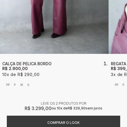
CALÇA DE PELICA BORDO
REGATA
R$ 2.900,00
R$ 399
10x
R$ 290,00
3x
R
PP
P
M
G
PP
P
LEVE OS 2 PRODUTOS
R$ 3.299,00
10x
R$ 329,90
sem juros