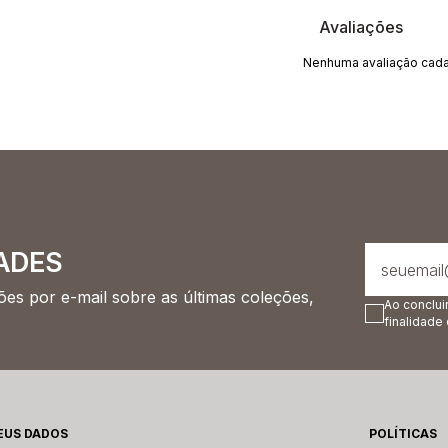
Avaliações
Nenhuma avaliação cada
ADES
es por e-mail sobre as últimas coleções,
Ao conclui
finalidade
EUS DADOS
POLÍTICAS