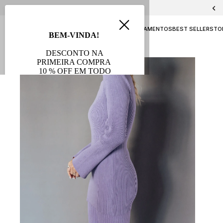
PELICA E CHAMOA
NAVY
ATEMPORAL
LANÇAMENTOS
BEST SELLERS
TO
AVB FESTAS
SALE