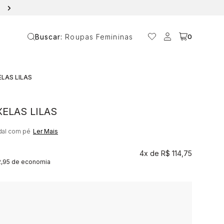
10% OFF NA PRIMEIRA COMPRA COM O CUPOM ANAVANIN
Buscar:
Roupas Femininas
0
LAS LILAS
ELAS LILAS
dal com pé
Ler Mais
4x
R$ 114,75
2,95 de economia