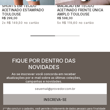
SHORTS EM TECIDO
MACACÃO EM TECIDO
ACETINADO ESTAMPADO
ACETINADO FRENTE ÚNICA
TOULOUSE
AMPLO TOULOUSE
R$ 299,00
R$ 598,00
2x
R$ 149,50
5x
R$ 119,60
FIQUE POR DENTRO DAS
NOVIDADES
Ao se inscrever você concorda em receber
atualizações por e-mail sobre as últimas coleções,
campanhas e novidades.
INSCREVA-SE
Ao concluir o cadastro, você permite o tratamento de dados pessoais para finalidade