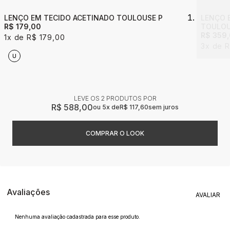
LENÇO EM TECIDO ACETINADO TOULOUSE P
LENÇO 
R$ 179,00
TOULOU
R$ 359
1x
R$ 179,00
3x
R
U
LEVE OS 2 PRODUTOS
R$ 588,00
5x
R$ 117,60
sem juros
Avaliações
Nenhuma avaliação cadastrada para esse produto.