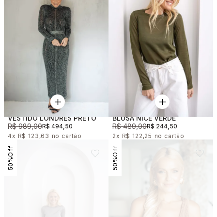
VESTIDO LONDRES PRETO
BLUSA NICE VERDE
R$ 989,00
R$ 489,00
R$ 494,50
R$ 244,50
4x
R$ 123,63
2x
R$ 122,25
50%
50%