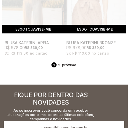
ESGOTOU
AVISE-ME
ESGOTOU
AVISE-ME
BLUSA KATERINI AREIA
BLUSA KATERINI BRONZE
R$ 678,00
R$ 678,00
R$ 339,00
R$ 339,00
3x
R$ 113,00
3x
R$ 113,00
1
2
FIQUE POR DENTRO DAS
NOVIDADES
Ao se inscrever você concorda em receber
atualizações por e-mail sobre as últimas coleções,
campanhas e novidades.