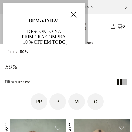
PARCELE EM ATÉ 10X S/ JUROS
0
Início
50%
50%
PP
P
M
G