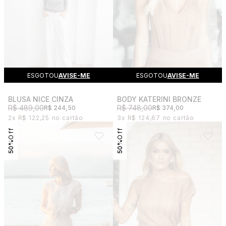
ESGOTOU
AVISE-ME
ESGOTOU
AVISE-ME
BLUSA NICE CINZA
BODY KATERINI BRONZE
R$ 489,00
R$ 748,00
R$ 244,50
R$ 374,00
2x
R$ 122,25
3x
R$ 124,67
50%
50%