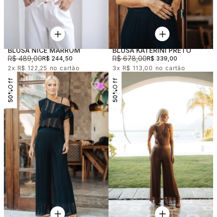
BLUSA NICE MARROM
BLUSA KATERINI PRETO
R$ 489,00
R$ 678,00
R$ 244,50
R$ 339,00
2x
R$ 122,25
3x
R$ 113,00
50%
50%