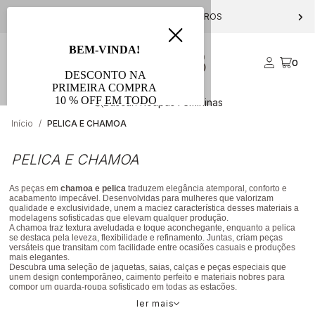
PARCELE EM ATÉ 10X S/ JUROS
0
Início
PELICA E CHAMOA
PELICA E CHAMOA
As peças em
chamoa e pelica
traduzem elegância atemporal, conforto e
acabamento impecável. Desenvolvidas para mulheres que valorizam
qualidade e exclusividade, unem a maciez característica desses materiais a
modelagens sofisticadas que elevam qualquer produção.
A chamoa traz textura aveludada e toque aconchegante, enquanto a pelica
se destaca pela leveza, flexibilidade e refinamento. Juntas, criam peças
versáteis que transitam com facilidade entre ocasiões casuais e produções
mais elegantes.
Descubra uma seleção de jaquetas, saias, calças e peças especiais que
unem design contemporâneo, caimento perfeito e materiais nobres para
compor um guarda-roupa sofisticado em todas as estações.
Chamoa & Pelica: luxo discreto, conforto absoluto e elegância em cada
ler mais
detalhe