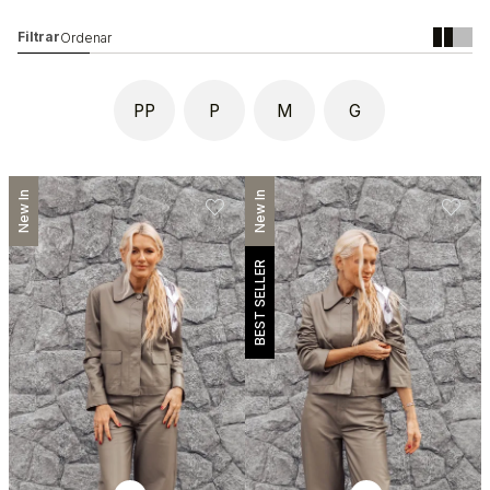
PP
P
M
G
New In
New In
BEST SELLER