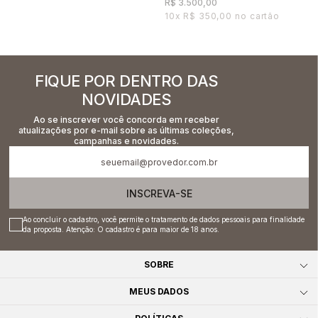
R$ 3.500,00
10x
R$ 350,00
FIQUE POR DENTRO DAS
NOVIDADES
Ao se inscrever você concorda em receber
atualizações por e-mail sobre as últimas coleções,
campanhas e novidades.
INSCREVA-SE
Ao concluir o cadastro, você permite o tratamento de dados pessoais para finalidade
da proposta. Atenção: O cadastro é para maior de 18 anos.
SOBRE
MEUS DADOS