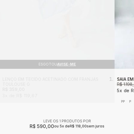
ESGOTOU
AVISE-ME
LENÇO EM TECIDO ACETINADO COM FRANJAS
SAIA E
TOULOUSE G
R$ 1.198
R$ 359,00
5x
R
3x
R$ 119,67
PP
P
LEVE OS 1 PRODUTOS
R$ 590,00
5x
R$ 118,00
sem juros