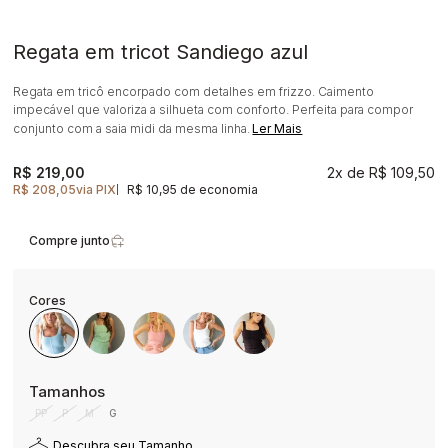
Regata em tricot Sandiego azul
Regata em tricô encorpado com detalhes em frizzo. Caimento
impecável que valoriza a silhueta com conforto. Perfeita para compor
conjunto com a saia midi da mesma linha.
Ler Mais
R$ 219,00
2x
R$ 109,50
R$ 208,05
via PIX
R$ 10,95 de economia
|
Compre junto
PP
P
M
G
Descubra seu Tamanho