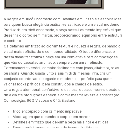
A Regata em Tricô Encorpado com Detalhes em Frizzo é a escolha ideal
para quem busca elegância prática, versatilidade e um visual moderno.
Produzida em tricô encorpado, a peça possui caimento impecável que
desenha o corpo sem marcar, proporcionando equilíbrio entre estrutura
e conforto.
Os detalhes em frizzo adicionam textura e riqueza à regata, deixando o
visual mais sofisticado e com personalidade. O toque diferenciado
dessa trama transforma a peça em um item-chave para composições
que vão do casual ao arrumado, sempre com um ar refinado.
Extremamente versátil, combina facilmente com jeans, alfaiataria, saias
ou shorts. Quando usada junto à saia midi da mesma linha, cria um
conjunto coordenado, elegante e moderno — perfeito para quem
valoriza looks práticos, bem construídos e cheios de estilo.
Uma regata atemporal, confortável e estilosa, que acompanha desde o
dia a dia até produções especiais com a mesma leveza e sofisticação.
Composição: 96% Viscose e 04% Elastano
• Tricô encorpado com caimento impecável
• Modelagem que desenha o corpo sem marcar
• Detalhes em frizzo que deixam a peça mais rica e estilosa
• Superversátil: acompanha desde jeans até alfaiataria