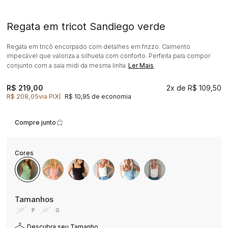
Regata em tricot Sandiego verde
Regata em tricô encorpado com detalhes em frizzo. Caimento
impecável que valoriza a silhueta com conforto. Perfeita para compor
conjunto com a saia midi da mesma linha.
Ler Mais
R$ 219,00
2x
R$ 109,50
R$ 208,05
via PIX
R$ 10,95 de economia
|
Compre junto
PP
P
M
G
Descubra seu Tamanho