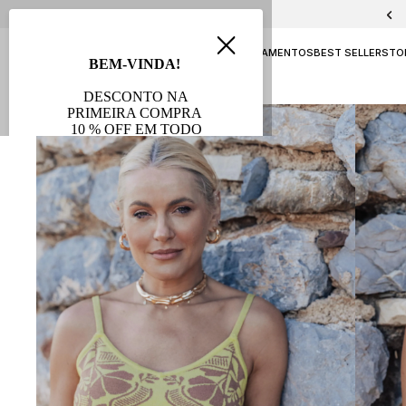
PELICA E CHAMOA
NAVY
ATEMPORAL
LANÇAMENTOS
BEST SELLERS
TO
AVB FESTAS
SALE