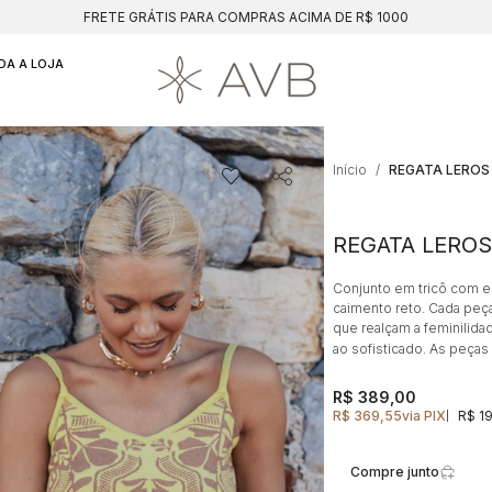
FRETE GRÁTIS PARA COMPRAS ACIMA DE R$ 1000
DA A LOJA
Início
REGATA LEROS
REGATA LEROS
Conjunto em tricô com es
caimento reto. Cada peç
que realçam a feminilida
ao sofisticado. As peça
R$ 389,00
R$ 369,55
via PIX
R$ 1
|
Compre junto