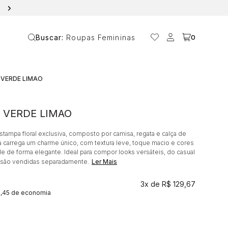
10% OFF NA PRIMEIRA COMPRA COM O CUPOM ANAVANIN
Buscar:
Roupas Femininas
0
 VERDE LIMAO
 VERDE LIMAO
tampa floral exclusiva, composto por camisa, regata e calça de
a carrega um charme único, com textura leve, toque macio e cores
de de forma elegante. Ideal para compor looks versáteis, do casual
s são vendidas separadamente.
Ler Mais
3x
R$ 129,67
9,45 de economia