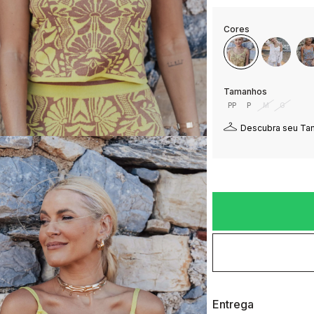
PP
P
M
G
Descubra seu T