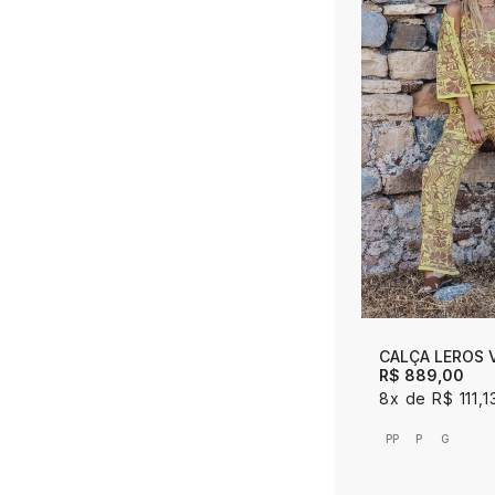
CALÇA LEROS 
R$ 889,00
8x
R$ 111,1
PP
P
G