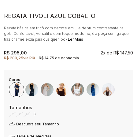
REGATA TIVOLI AZUL COBALTO
Regata básica em tricô com decote em U e debrum contrastante na
gola. Confortável, versátil e com toque moderno, é a peça curinga que
traz charme extra para qualquer look
Ler Mais
R$ 295,00
2x
R$ 147,50
R$ 280,25
via PIX
R$ 14,75 de economia
|
PP
P
M
G
Descubra seu Tamanho
Tabela de Medidas