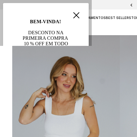
PELICA E CHAMOA
NAVY
ATEMPORAL
LANÇAMENTOS
BEST SELLERS
TO
AVB FESTAS
SALE