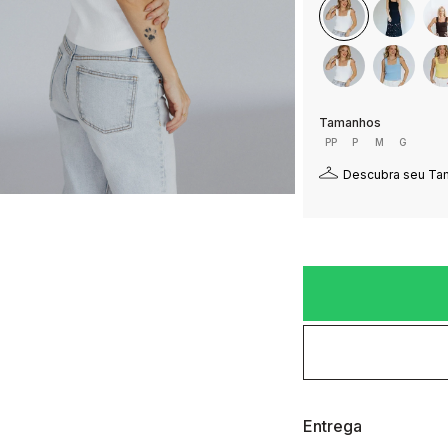
PP
P
M
G
Descubra seu T