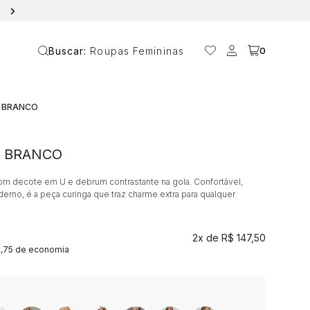
10% OFF NA PRIMEIRA COMPRA COM O CUPOM ANAVANIN
Buscar:
Roupas Femininas
0
I BRANCO
I BRANCO
com decote em U e debrum contrastante na gola. Confortável,
erno, é a peça curinga que traz charme extra para qualquer
2x
R$ 147,50
4,75 de economia