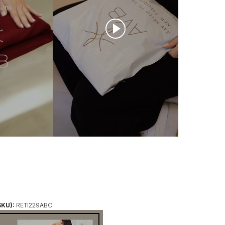
SKU):
RETI229ABC