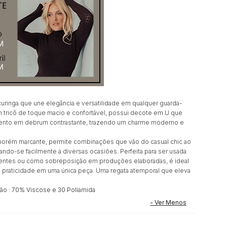
 curinga que une elegância e versatilidade em qualquer guarda-
 tricô de toque macio e confortável, possui decote em U que
mento em debrum contrastante, trazendo um charme moderno e
 porém marcante, permite combinações que vão do casual chic ao
tando-se facilmente a diversas ocasiões. Perfeita para ser usada
uentes ou como sobreposição em produções elaboradas, é ideal
e praticidade em uma única peça. Uma regata atemporal que eleva
o : 70% Viscose e 30 Poliamida