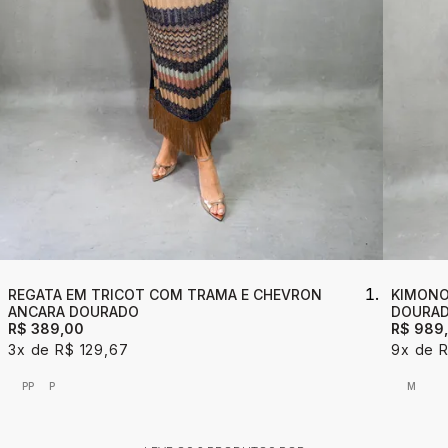
REGATA EM TRICOT COM TRAMA E CHEVRON
KIMONO
ANCARA DOURADO
DOURA
R$ 389,00
R$ 989
3x
R$ 129,67
9x
R
PP
P
M