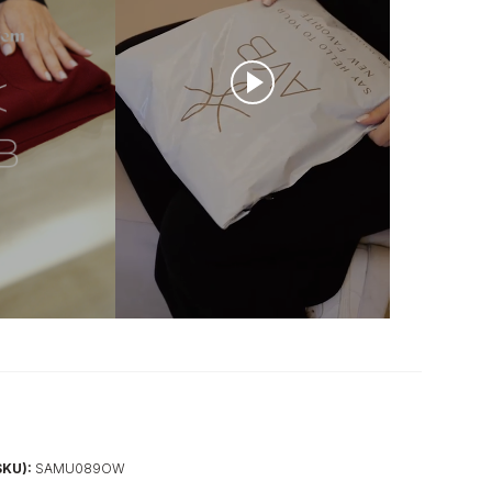
SKU):
SAMU089OW