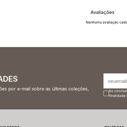
Avaliações
Nenhuma avaliação cada
ADES
es por e-mail sobre as últimas coleções,
Ao conclui
finalidade