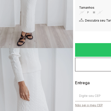
PP
P
M
G
Descubra seu T
Não sei o meu CEP