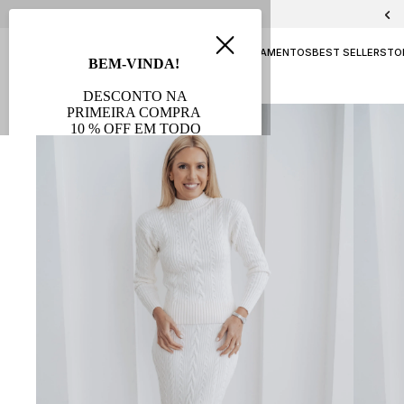
PELICA E CHAMOA
NAVY
ATEMPORAL
LANÇAMENTOS
BEST SELLERS
TO
AVB FESTAS
SALE