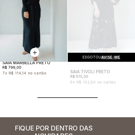
ESGOTOU
AVISE-ME
SAIA MARBELLA PRETO
R$ 799,00
SAIA TIVOLI PRETO
7x
R$ 114,14
R$ 615,00
6x
R$ 102,50
FIQUE POR DENTRO DAS