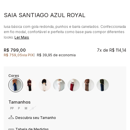
SAIA SANTIAGO AZUL ROYAL
lusa básica com gola redonda, punhos e barra canelados. Confeccionada
em fio modal, confortável e perfeita como base para compor diferentes
looks.
Ler Mais
R$ 799,00
7x
R$ 114,14
R$ 759,05
via PIX
R$ 39,95 de economia
|
PP
P
M
G
Descubra seu Tamanho
Tabela de Medidas