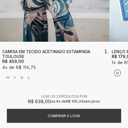
CAMISA EM TECIDO ACETINADO ESTAMPADA
LENÇO 
TOULOUSE
R$ 179,
R$ 459,00
1x
R
4x
R$ 114,75
U
PP
P
M
G
LEVE OS 2 PRODUTOS
R$ 638,00
6x
R$ 106,33
sem juros