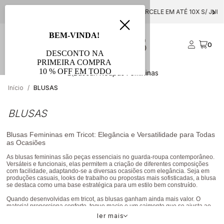
PARCELE EM ATÉ 10X S/ JUROS
0
Início
BLUSAS
BLUSAS
Blusas Femininas em Tricot: Elegância e Versatilidade para Todas
as Ocasiões
As blusas femininas são peças essenciais no guarda-roupa contemporâneo.
Versáteis e funcionais, elas permitem a criação de diferentes composições
com facilidade, adaptando-se a diversas ocasiões com elegância. Seja em
produções casuais, looks de trabalho ou propostas mais sofisticadas, a blusa
se destaca como uma base estratégica para um estilo bem construído.
Quando desenvolvidas em tricot, as blusas ganham ainda mais valor. O
material proporciona conforto, toque macio e um caimento que se ajusta ao
corpo com naturalidade, sem perder a estrutura. Além disso, o tricot traz uma
ler mais
estética refinada que eleva qualquer produção de forma sutil e elegante.