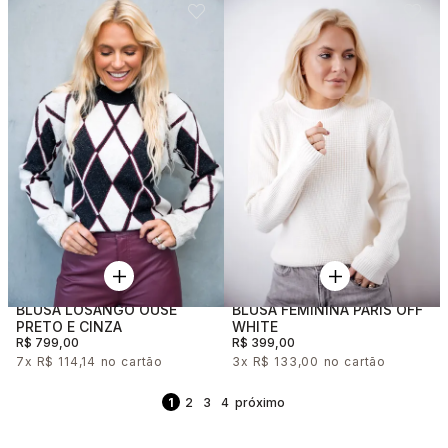
BLUSA LOSANGO OUSE
BLUSA FEMININA PARIS OFF
PRETO E CINZA
WHITE
R$ 799,00
R$ 399,00
7x
R$ 114,14
3x
R$ 133,00
1
2
3
4