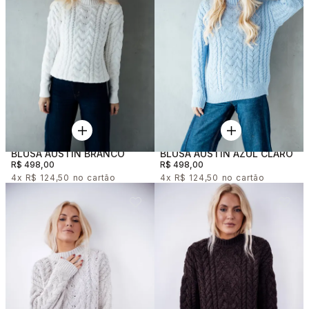
A exclusividade reforça o posicionamento da marca, oferecendo blusas que
elevam o visual e se destacam pela sua identidade.
Escolha Sua Blusa Ideal
As blusas femininas em tricot são peças essenciais para quem busca
praticidade, elegância e versatilidade no dia a dia. Com diferentes
modelagens e possibilidades de uso, elas se adaptam facilmente a diversas
ocasiões.
Explore a categoria e descubra a blusa ideal para transformar seus looks
com sofisticação e conforto.
BLUSA AUSTIN BRANCO
BLUSA AUSTIN AZUL CLARO
R$ 498,00
R$ 498,00
4x
R$ 124,50
4x
R$ 124,50