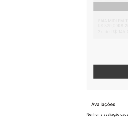
SAIA MIDI EM
R$ 829,00
R$ 2
2x
R$ 145,
Avaliações
Nenhuma avaliação cada