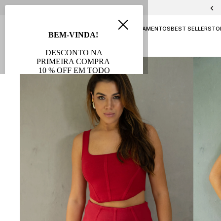
PELICA E CHAMOA
NAVY
ATEMPORAL
LANÇAMENTOS
BEST SELLERS
TO
AVB FESTAS
SALE