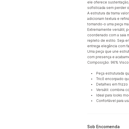
ele oferece sustentação
sofisticada sem perder o
A estrutura da trama valo
adicionam textura e refi
tornando-o uma peça ma
Extremamente versátil, p
coordenado com a saia m
repleto de estilo. Seja 
entrega elegância com fac
Uma peça que une estrutu
com presença e acabame
Composição: 96% Visco
• Peça estruturada que
• Tricô encorpado que 
• Detalhes em frizzo q
• Versátil: combina com 
• Ideal para looks mode
• Confortável para usar
Sob Encomenda