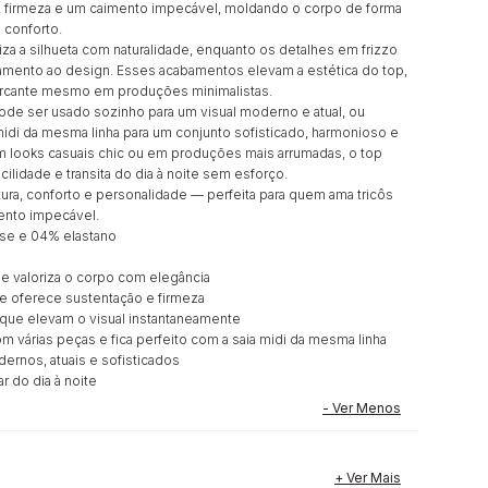
, firmeza e um caimento impecável, moldando o corpo de forma
 conforto.
riza a silhueta com naturalidade, enquanto os detalhes em frizzo
namento ao design. Esses acabamentos elevam a estética do top,
rcante mesmo em produções minimalistas.
ode ser usado sozinho para um visual moderno e atual, ou
idi da mesma linha para um conjunto sofisticado, harmonioso e
em looks casuais chic ou em produções mais arrumadas, o top
ilidade e transita do dia à noite sem esforço.
ra, conforto e personalidade — perfeita para quem ama tricôs
nto impecável.
se e 04% elastano
 valoriza o corpo com elegância
oferece sustentação e firmeza
ue elevam o visual instantaneamente
várias peças e fica perfeito com a saia midi da mesma linha
rnos, atuais e sofisticados
 do dia à noite