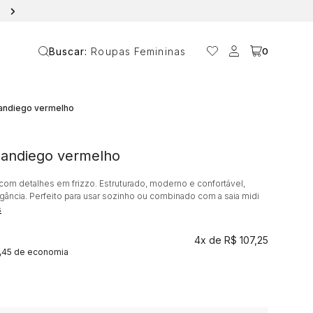
10% OFF NA PRIMEIRA COMPRA COM O CUPOM ANAVANIN
Buscar:
Roupas Femininas
0
Sandiego vermelho
Sandiego vermelho
com detalhes em frizzo. Estruturado, moderno e confortável,
gância. Perfeito para usar sozinho ou combinado com a saia midi
s
4x
R$ 107,25
1,45 de economia