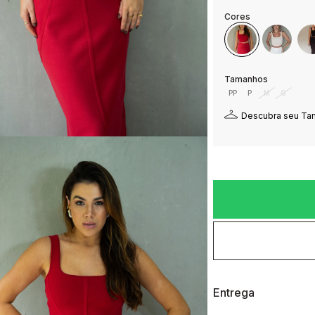
PP
P
M
G
Descubra seu T