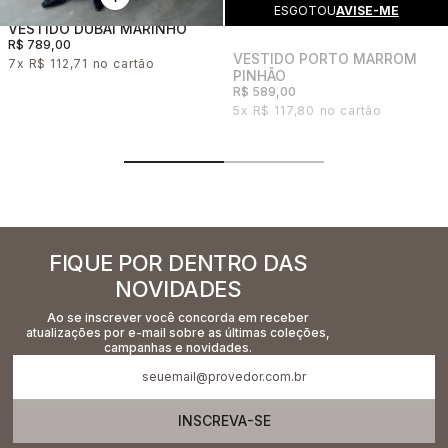
ESGOTOU
AVISE-ME
VESTIDO DUBAI MARINHO
R$ 789,00
VESTIDO PORTO MARROM
7x
R$ 112,71
PINHÃO
R$ 589,00
5x
R$ 117,80
FIQUE POR DENTRO DAS
NOVIDADES
Ao se inscrever você concorda em receber
atualizações por e-mail sobre as últimas coleções,
campanhas e novidades.
INSCREVA-SE