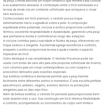
da peça, a renda adiciona um toque romântico que remete à alta-costura
e ao acabamento artesanal. A combinação entre o tricô estruturado e a
leveza da renda cria um contraste sofisticado que enriquece o visual
sem excessos.
Confeccionado em tricô premium, o vestido possui toque
extremamente macio e agradável sobre a pele. A composição
equilibrada entre poliamida, viscose e acrílico proporciona conforto
térmico, excelente respirabilidade e durabilidade, garantindo uma peça
que permanece bonita e confortável ao longo das estações.
A viscose contribui para a suavidade e fluidez da peça, oferecendo um
toque sedoso e elegante. A poliamida agrega resistência e conforto,
enquanto o acrílico proporciona leveza e ajuda a manter o aspecto
impecável do tricô.
Outro destaque é sua versatilidade. O Vestido Provence pode ser
usado com botas de cano alto para uma proposta sofisticada de inverno,
com coturnos para um visual contemporâneo ou com scarpins e
acessórios delicados para ocasiões especiais.
Sua estética romântica e atemporal permite que a peça transite
facilmente entre diferentes estilos e momentos. É uma escolha perfeita
para almoços, jantares, viagens, eventos diurnos ou produções
elegantes para os dias mais frios.
Além da beleza estética, o vestido foi pensado para proporcionar bem-
estar durante todo o uso. Sua construção em tricô oferece flexibilidade
e conforto, acompanhando os movimentos do corpo sem limitar a