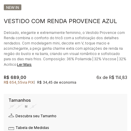
NEW IN
VESTIDO COM RENDA PROVENCE AZUL
Delicado, elegante e extremamente feminino, o Vestido Provence com
Renda combina o conforto do tricô com a sofisticação dos detalhes
rendados. Com modelagem mini, decote em V, toque macio e
aconchegante, a peça ganha charme extra com aplicações de renda na
região do busto e na barra, criando um visual romântico e sofisticado
para os dias mais frios. Composição: 36% Poliamida | 32% Viscose | 32%
Acrílico
Ler Mais
R$ 689,00
6x
R$ 114,83
R$ 654,55
via PIX
R$ 34,45 de economia
|
PP
P
M
G
Descubra seu Tamanho
Tabela de Medidas