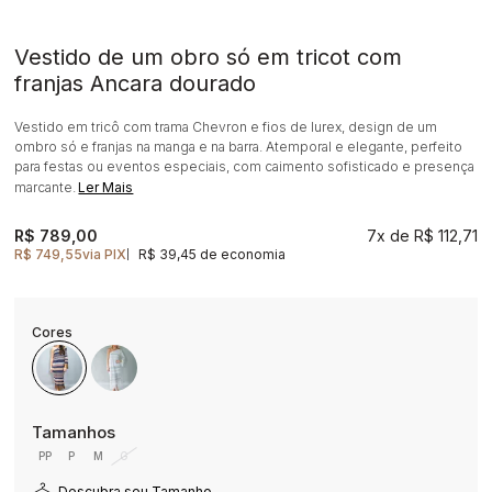
Vestido de um obro só em tricot com
franjas Ancara dourado
Vestido em tricô com trama Chevron e fios de lurex, design de um
ombro só e franjas na manga e na barra. Atemporal e elegante, perfeito
para festas ou eventos especiais, com caimento sofisticado e presença
marcante.
Ler Mais
R$ 789,00
7x
R$ 112,71
R$ 749,55
via PIX
R$ 39,45 de economia
|
PP
P
M
G
Descubra seu Tamanho