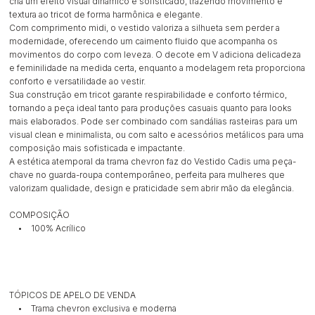
cria um efeito visual dinâmico e sofisticado, trazendo movimento e
textura ao tricot de forma harmônica e elegante.
Com comprimento midi, o vestido valoriza a silhueta sem perder a
modernidade, oferecendo um caimento fluido que acompanha os
movimentos do corpo com leveza. O decote em V adiciona delicadeza
e feminilidade na medida certa, enquanto a modelagem reta proporciona
conforto e versatilidade ao vestir.
Sua construção em tricot garante respirabilidade e conforto térmico,
tornando a peça ideal tanto para produções casuais quanto para looks
mais elaborados. Pode ser combinado com sandálias rasteiras para um
visual clean e minimalista, ou com salto e acessórios metálicos para uma
composição mais sofisticada e impactante.
A estética atemporal da trama chevron faz do Vestido Cadis uma peça-
chave no guarda-roupa contemporâneo, perfeita para mulheres que
valorizam qualidade, design e praticidade sem abrir mão da elegância.
COMPOSIÇÃO
• 100% Acrílico
TÓPICOS DE APELO DE VENDA
• Trama chevron exclusiva e moderna