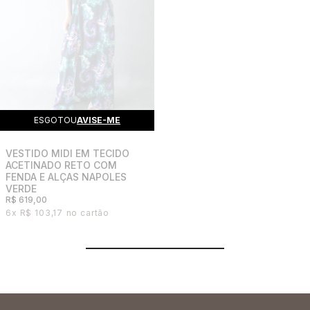
ESGOTOU
AVISE-ME
VESTIDO MIDI EM TECIDO
ACETINADO RETO COM
FENDA E ALÇAS NAPOLES
VERDE
R$ 619,00
6x
R$ 103,17