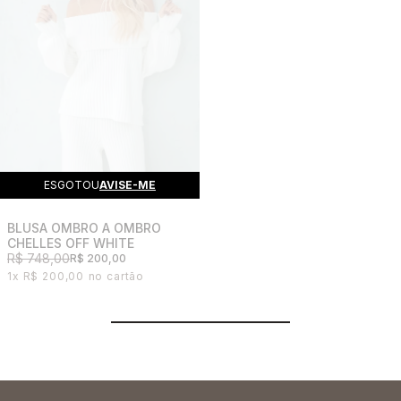
ESGOTOU
AVISE-ME
BLUSA OMBRO A OMBRO
CHELLES OFF WHITE
R$ 748,00
R$ 200,00
1x
R$ 200,00